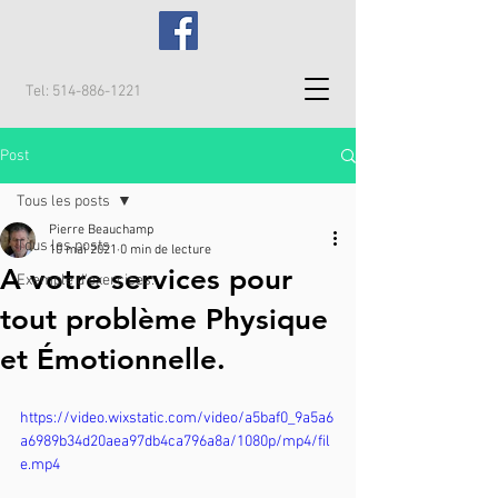
Tel:
514-886-1221
Post
Tous les posts
Pierre Beauchamp
Tous les posts
10 mai 2021
0 min de lecture
A votre services pour
Exemple d'exercices:
tout problème Physique
et Émotionnelle.
https://video.wixstatic.com/video/a5baf0_9a5a6
a6989b34d20aea97db4ca796a8a/1080p/mp4/fil
e.mp4