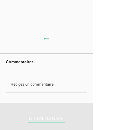
Commentaires
HYPERICE ICT
HYPERICE VE
Rédigez un commentaire...
CLINIQUES