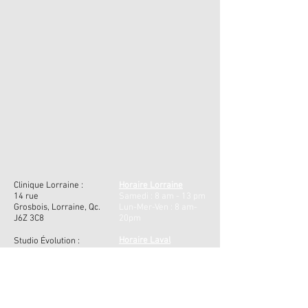
Clinique Lorraine :
Horaire
Lorraine
14 rue
Samedi : 8 am - 13 pm ​
Grosbois, Lorraine, Qc.
Lun-Mer-Ven : 8 am-
J6Z 3C8
20pm
Horaire Laval
Studio Évolution :
Mar et Jeudi : 10 am -
655-223 Promenade du
20 pm
Centropolis, Laval, Qc,
H7T 0A3