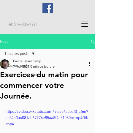
Tel:
514-886-1221
Post
Tous les posts
Pierre Beauchamp
Tous les posts
7 mai 2021
0 min de lecture
Exercices du matin pour
Exemple d'exercices:
commencer votre
Journée.
https://video.wixstatic.com/video/a5baf0_cf6e7
cd32c3a4081ab67974e85aa8f4c/1080p/mp4/file
.mp4