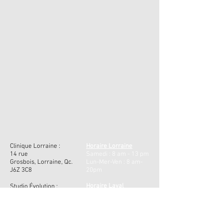
Clinique Lorraine :
Horaire
Lorraine
14 rue
Samedi : 8 am - 13 pm ​
Grosbois, Lorraine, Qc.
Lun-Mer-Ven : 8 am-
J6Z 3C8
20pm
Horaire Laval
Studio Évolution :
Mar et Jeudi : 10 am -
655-223 Promenade du
20 pm
Centropolis, Laval, Qc,
H7T 0A3