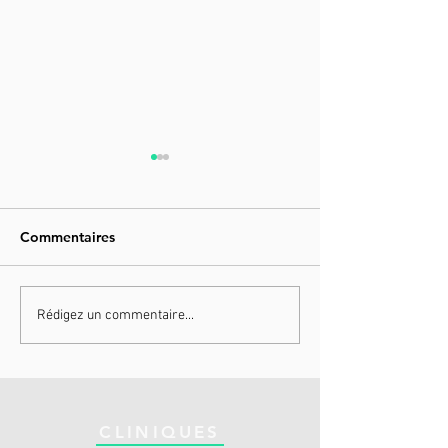
Commentaires
HYPERICE ICT
HYPERICE VE
Rédigez un commentaire...
CLINIQUES